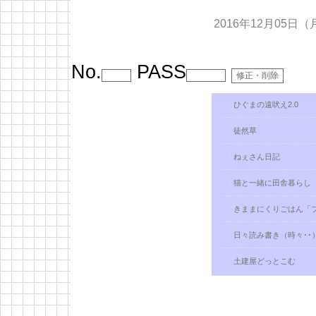
2016年12月05日（
No.
PASS
ひぐまの遠吠え2.0
徒然草
ねぇさん日記
猫と一緒に田舎暮らし
きままにくりごはん「
日々読み書き（時々･･）Pa
土建屋どっとこむ