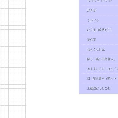
ももち どっと こむ
浮き草
うわごと
ひぐまの遠吠え2.0
徒然草
ねぇさん日記
猫と一緒に田舎暮らし
きままにくりごはん「
日々読み書き（時々･･）Pa
土建屋どっとこむ