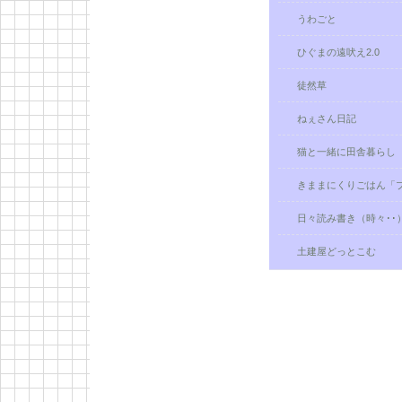
うわごと
ひぐまの遠吠え2.0
徒然草
ねぇさん日記
猫と一緒に田舎暮らし
きままにくりごはん「
日々読み書き（時々･･）Pa
土建屋どっとこむ