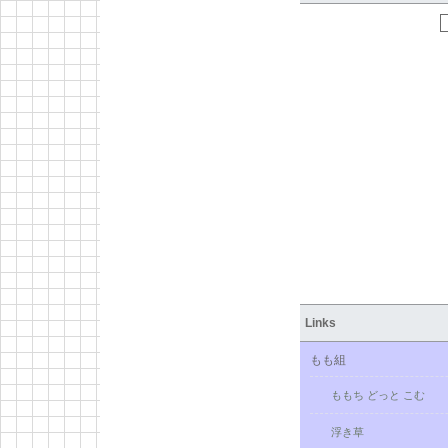
Links
もも組
ももち どっと こむ
浮き草