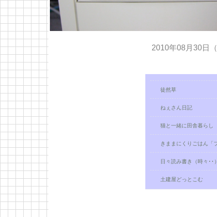
2010年08月30日
徒然草
ねぇさん日記
猫と一緒に田舎暮らし
きままにくりごはん「
日々読み書き（時々･･）Pa
土建屋どっとこむ