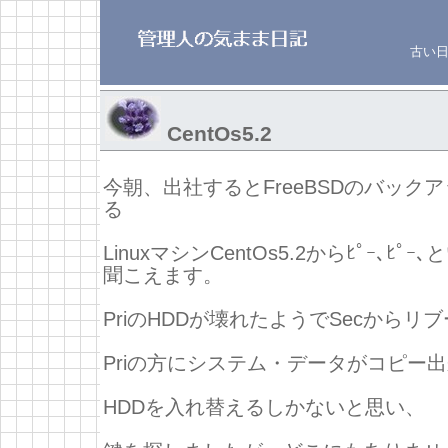
古い
CentOs5.2
今朝、出社するとFreeBSDのバック
る
LinuxマシンCentOs5.2からﾋﾟｰ､ﾋﾟ
聞こえます。
PriのHDDが壊れたようでSecからリ
Priの方にシステム・データがコピー
HDDを入れ替えるしかないと思い、