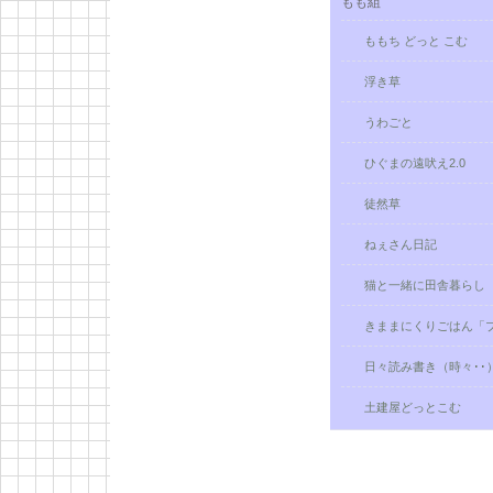
もも組
ももち どっと こむ
浮き草
うわごと
ひぐまの遠吠え2.0
徒然草
ねぇさん日記
猫と一緒に田舎暮らし
きままにくりごはん「
日々読み書き（時々･･）Pa
土建屋どっとこむ