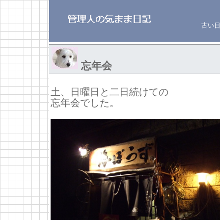
古い
忘年会
土、日曜日と二日続けての
忘年会でした。