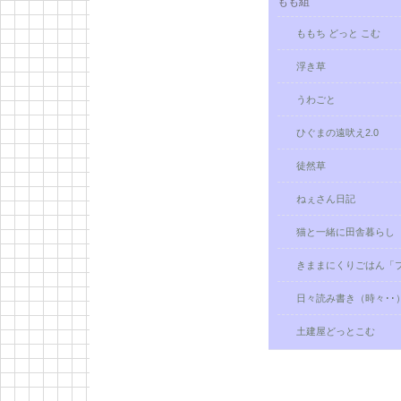
もも組
ももち どっと こむ
浮き草
うわごと
ひぐまの遠吠え2.0
徒然草
ねぇさん日記
猫と一緒に田舎暮らし
きままにくりごはん「
日々読み書き（時々･･）Pa
土建屋どっとこむ