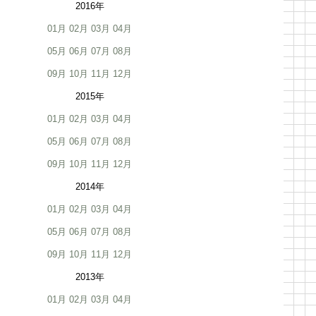
2016年
01月
02月
03月
04月
05月
06月
07月
08月
09月
10月
11月
12月
2015年
01月
02月
03月
04月
05月
06月
07月
08月
09月
10月
11月
12月
2014年
01月
02月
03月
04月
05月
06月
07月
08月
09月
10月
11月
12月
2013年
01月
02月
03月
04月