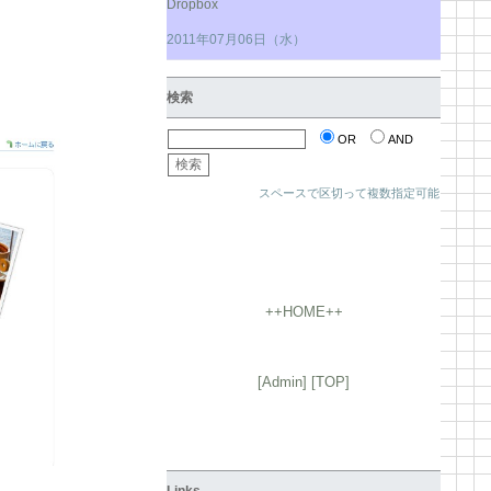
Dropbox
2011年07月06日（水）
検索
OR
AND
スペースで区切って複数指定可能
++HOME++
[Admin]
[TOP]