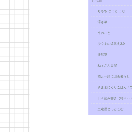
もも組
ももち どっと こむ
浮き草
うわごと
ひぐまの遠吠え2.0
徒然草
ねぇさん日記
猫と一緒に田舎暮らし
きままにくりごはん「
日々読み書き（時々･･）Pa
土建屋どっとこむ